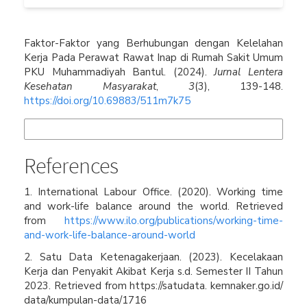
How to Cite
Faktor-Faktor yang Berhubungan dengan Kelelahan
Kerja Pada Perawat Rawat Inap di Rumah Sakit Umum
PKU Muhammadiyah Bantul. (2024).
Jurnal Lentera
Kesehatan Masyarakat
,
3
(3), 139-148.
https://doi.org/10.69883/511m7k75
More Citation Formats
References
1. International Labour Office. (2020). Working time
and work-life balance around the world. Retrieved
from
https://www.ilo.org/publications/working-time-
and-work-life-balance-around-world
2. Satu Data Ketenagakerjaan. (2023). Kecelakaan
Kerja dan Penyakit Akibat Kerja s.d. Semester II Tahun
2023. Retrieved from https://satudata. kemnaker.go.id/
data/kumpulan-data/1716