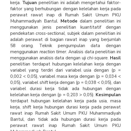
kerja.
Tujuan
penelitian ini adalah mengetahui faktor-
faktor yang berhubungan dengan kelelahan kerja pada
perawat rawat inap di Rumah Sakit Umum PKU
Muhammadiyah Bantul.
Metode
dalam penelitian ini
menggunakan jenis penelitian kuantitatif dengan
pendekatan
cross-sectional
, subjek dalam penelitian ini
adalah perawat di bagian rawat inap yang berjumlah
58 orang. Teknik pengumpulan data dengan
menggunakan
reaction timer
. Analisis data penelitian ini
menggunakan analisis data dengan uji
chi-square
.
Hasil
penelitian terdapat hubungan kelelahan kerja dengan
variabel yang terdiri dari variabel usia dengan (p =
0,002 < 0,05), variabel masa kerja dengan (p = 0,034 <
0,05), variabel
shift
kerja dengan (p = 0,038 < 0,05), dan
variabel durasi kerja tidak ada hubungan dengan
kelelahan kerja dengan (p = 0,203 > 0,05).
Kesimpulan
terdapat hubungan kelelahan kerja pada usia, masa
kerja,
shift
kerja hubungan durasi kerja pada perawat
rawat inap Rumah Sakit Umum PKU Muhammadiyah
Bantul, dan tidak ada hubungan durasi kerja pada
perawat rawat inap Rumah Sakit Umum PKU