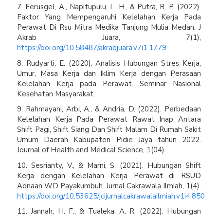
7. Ferusgel, A., Napitupulu, L. H., & Putra, R. P. (2022).
Faktor Yang Mempengaruhi Kelelahan Kerja Pada
Perawat Di Rsu Mitra Medika Tanjung Mulia Medan. J
Akrab Juara, 7(1),
https://doi.org/10.58487/akrabjuara.v7i1.1779
8. Rudyarti, E. (2020). Analisis Hubungan Stres Kerja,
Umur, Masa Kerja dan Iklim Kerja dengan Perasaan
Kelelahan Kerja pada Perawat. Seminar Nasional
Kesehatan Masyarakat.
9. Rahmayani, Arbi, A., & Andria, D. (2022). Perbedaan
Kelelahan Kerja Pada Perawat Rawat Inap Antara
Shift Pagi, Shift Siang Dan Shift Malam Di Rumah Sakit
Umum Daerah Kabupaten Pidie Jaya tahun 2022.
Journal of Health and Medical Science, 1(04)
10. Sesrianty, V., & Marni, S. (2021). Hubungan Shift
Kerja dengan Kelelahan Kerja Perawat di RSUD
Adnaan WD Payakumbuh. Jurnal Cakrawala Ilmiah, 1(4).
https://doi.org/10.53625/jcijurnalcakrawalailmiah.v1i4.850
11. Jannah, H. F., & Tualeka, A. R. (2022). Hubungan