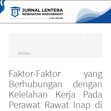
Main
Navigation
Main
Content
Sidebar
Home
Archives
Vol. 3 No. 3 (2024): Jurnal Lentera Kesehatan
Masyarakat
Articles
Faktor-Faktor yang
Berhubungan dengan
Kelelahan Kerja Pada
Perawat Rawat Inap di