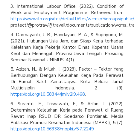
3. International Labour Office. (2022). Condition of
Work and Employment Programme. Retrieved from
https://www.ilo.org/sites/default/files/wcmsp5/groups/publi
protect/@protrav/@travail/documents/publication/wcms_tra
4. Darmayanti, J. R., Handayani, P. A., & Supriyono, M.
(2021). Hubungan Usia, Jam, dan Sikap Kerja terhadap
Kelelahan Kerja Pekerja Kantor Dinas Koperasi Usaha
Kecil dan Menengah Provinsi Jawa Tengah. Prosiding
Seminar Nasional UNIMUS, 4(1).
5. Azizah, N., & Millah, I. (2023). Faktor – Faktor Yang
Berhubungan Dengan Kelelahan Kerja Pada Perawat
Di Rumah Sakit Zainuttaqwa Kota Bekasi. Jurnal
Multidisiplin Indonesia. 2 (9).
https://doi.org/10.58344/jmi.v2i9.468
.
6. Surantri, F., Trisnawati, E., & Arfan, I. (2022).
Determinan Kelelahan Kerja pada Perawat di Ruang
Rawat Inap RSUD DR. Soedarso Pontianak. Media
Publikasi Promosi Kesehatan Indonesia (MPPKI), 5 (7).
https://doi.org/10.56338/mppki.v5i7.2249