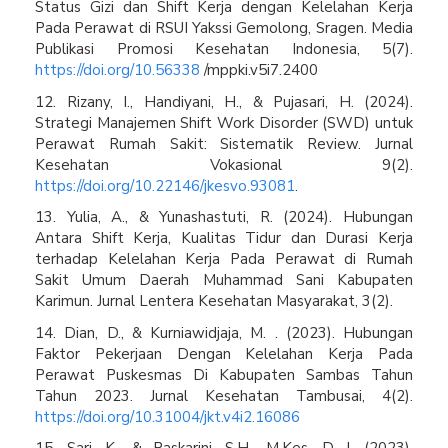
Status Gizi dan Shift Kerja dengan Kelelahan Kerja
Pada Perawat di RSUI Yakssi Gemolong, Sragen. Media
Publikasi Promosi Kesehatan Indonesia, 5(7).
https://doi.org/10.56338
/mppki.v5i7.2400
12. Rizany, I., Handiyani, H., & Pujasari, H. (2024).
Strategi Manajemen Shift Work Disorder (SWD) untuk
Perawat Rumah Sakit: Sistematik Review. Jurnal
Kesehatan Vokasional 9(2).
https://doi.org/10.22146/jkesvo.93081
.
13. Yulia, A., & Yunashastuti, R. (2024). Hubungan
Antara Shift Kerja, Kualitas Tidur dan Durasi Kerja
terhadap Kelelahan Kerja Pada Perawat di Rumah
Sakit Umum Daerah Muhammad Sani Kabupaten
Karimun. Jurnal Lentera Kesehatan Masyarakat, 3(2).
14. Dian, D., & Kurniawidjaja, M. . (2023). Hubungan
Faktor Pekerjaan Dengan Kelelahan Kerja Pada
Perawat Puskesmas Di Kabupaten Sambas Tahun
Tahun 2023. Jurnal Kesehatan Tambusai, 4(2).
https://doi.org/10.31004/jkt.v4i2.16086