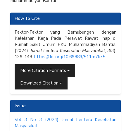
Muhammadiyah Bantul.
Article
How to Cite
Details
Faktor-Faktor yang Berhubungan dengan
Kelelahan Kerja Pada Perawat Rawat Inap di
Rumah Sakit Umum PKU Muhammadiyah Bantul.
(2024).
Jurnal Lentera Kesehatan Masyarakat
,
3
(3),
139-148.
https://doi.org/10.69883/511m7k75
More Citation Formats
Download Citation
Issue
Vol. 3 No. 3 (2024): Jurnal Lentera Kesehatan
Masyarakat