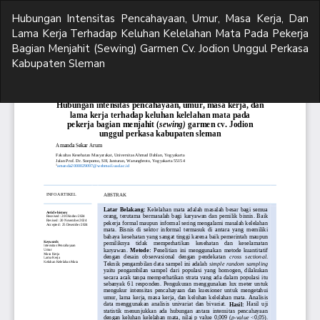
Return
Hubungan Intensitas Pencahayaan, Umur, Masa Kerja, Dan
to
Lama Kerja Terhadap Keluhan Kelelahan Mata Pada Pekerja
Article
Bagian Menjahit (Sewing) Garmen Cv. Jodion Unggul Perkasa
Details
Kabupaten Sleman
Do
D
P