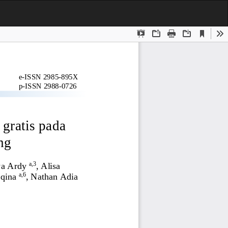
Do
D
P