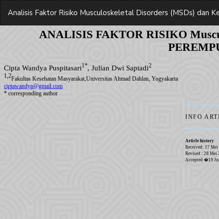
Return
Analisis Faktor Risiko Musculoskeletal Disorders (MSDs) da
to
Article
Details